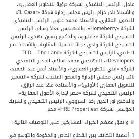
عادل، الرئيس التنفيذي لشركة «رؤية للتطوير العقاري»،
والأستاذ نادر خزام، رئيس مجلس إدارة شركة «IL Cazar»
للتطوير العقاري، والأستاذ محمد علوي، الرئيس التنفيذي
لشركة «Homeberry»، والمهندس معاذ وسام، الرئيس
التنفيذي لشركة «دابليوز»، والدكتور ريمون عهدي، الرئيس
التنفيذي لشركة وادي دجلة للتنمية العقارية، والأستاذ عمر
الطيبي، الرئيس التنفيذي لشركة «TLD – The Land
Developers»، المهندس محمد اسلام، المدير التنفيذي
لشركة «ابني للتطوير العقاري»، والأستاذ أيمن عبد الحميد،
نائب رئيس مجلس الإدارة والعضو المنتدب لشركة «التعمير
للتمويل العقارى (الأولى)»، والأستاذة مها عبد الرازق،
الرئيس التنفيذي لشركة «مصر لإدارة الأصول العقارية»،
والدكتور نور الدين رضا السروجي، الرئيس التنفيذي والشريك
المؤسس لشركة «HRE Properties» مصر .
♕ واتفق معظم الخبراء المشاركين على التوصيات التالية :
1. أهمية التكاتف بين القطاع الخاص والحكومة والتوسع في