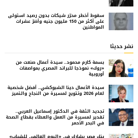
سقوط أخطر محرّر شيكات بدون رصيد استولى
على أكثر من 150 مليون جنيه وأضرّ عشرات
المواطنين
نشر حديثا
بسمة كارم محمود.. سيدة أعمال صنعت من
«روك» نموذجا للبراند المصري بمواصفات
أوروبية
سيدة الأعمال دينا الشبوكشي.. أفضل شخصية
لعام 2026 وتتويج لمسيرة من النجاح والتميز
تجديد الثقة في الدكتور إسماعيل العربي..
تقدير لمسيرة من العمل والعطاء بقطاع الصحة
في البحر الأحمر
بنك مصر يشارك في «اليوم العالمي للشباب»