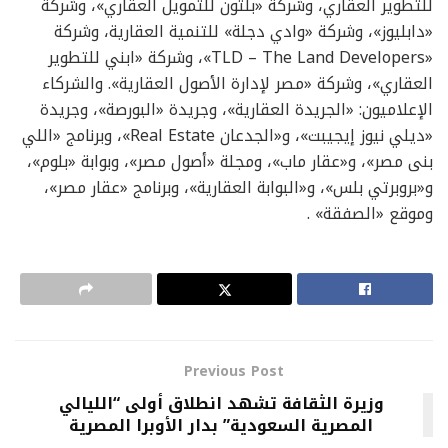
للتطوير العقاري، وشركة «بلتون للتمويل العقاري»، وشركة
«دابليوز»، وشركة «وادي دجلة» للتنمية العقارية، وشركة
«TLD – The Land Developers»، وشركة «ابني للتطوير
العقاري»، وشركة «مصر لإدارة الأصول العقارية». والشركاء
الإعلاميون: «الجريدة العقارية»، وجريدة «البورصة»، وجريدة
«ديلي نيوز إيجيبت»، و«الجدعان Real Estate»، وبرنامج «اللي
بنى مصر»، و«عقار ماب»، ومجلة «أصول مصر»، وبوابة «بلوم»،
و«بروبرتي بلس»، و«البوابة العقارية»، وبرنامج «عقار مصر»،
وموقع «الصفقة» .
Previous Post
وزيرة الثقافة تشهد انطلاق أولى “الليالي
المصرية السعودية” بدار الأوبرا المصرية