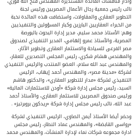
وأدار مناقشات المائدة المستديرة المهندس فتح الله فوزي،
نائب رئيس جمعية رجال الأعمال المصريين ورئيس لجنة
التطوير العقاري والمقاولات، واستضافت هذه المائدة نخبة
من الخبراء العقاريين البارزين وكبار المسؤولين والتنفيذيين
وهم: الأستاذ محمد سليم، مدير إدارة البحوث بالبورصة
المصرية، والأستاذ عمرو إلهامي، المدير التنفيذي لصندوق
مصر الفرعى للسياحة والاستثمار العقارى وتطوير الآثار،
والمهندس هشام شكري، رئيس المجلس التصديري للعقار،
والمهندس عبد الله سلام، العضو المنتدب والرئيس التنفيذي
لشركة «مدينة مصر»، والمهندس أحمد إيهاب، الرئيس
التنفيذي لشركة «مدار للتطوير العقاري»، والدكتور هاشم
السيد، رئيس مجلس إدارة شركة «أودن للاستثمارات المالية»
ورئيس صندوق المصريين للاستثمار العقاري، والأستاذ أحمد
عبد الله، نائب رئيس مجلس إدارة شركة «ريدكون بروبرتيز» .
وحضر أيضا الأستاذ أيمن الصاوي، الرئيس التنفيذي لشركة
«رواسى القابضة»، والمهندس عماد النطار، رئيس مجلس
ادارة مجموعه شركات نماء لإدارة المنشآت، والمهندس محمد