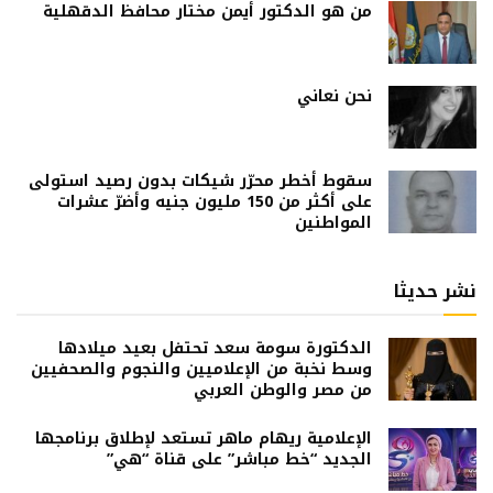
من هو الدكتور أيمن مختار محافظ الدقهلية
نحن نعاني
سقوط أخطر محرّر شيكات بدون رصيد استولى
على أكثر من 150 مليون جنيه وأضرّ عشرات
المواطنين
نشر حديثا
الدكتورة سومة سعد تحتفل بعيد ميلادها
وسط نخبة من الإعلاميين والنجوم والصحفيين
من مصر والوطن العربي
الإعلامية ريهام ماهر تستعد لإطلاق برنامجها
الجديد “خط مباشر” على قناة “هي”