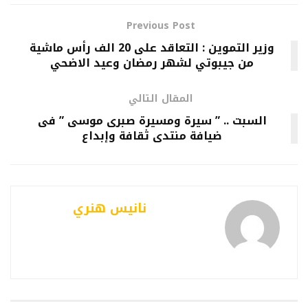
Previous Post
وزير التموين : التعاقد على 20 الف رأس ماشية
من جيبوتي لشهر رمضان وعيد الاضحي
المقال التالي
السبت .. ” سيرة ومسيرة صبرى موسى ” فى
ضيافة منتدى ثقافة وإبداع
نانيس هنري