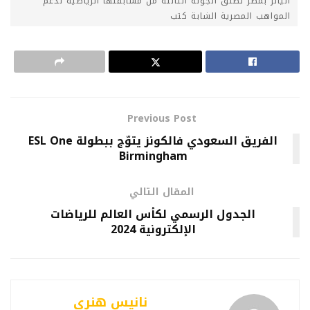
أليانز بمصر تطلق الجولة الثالثة من مسابقتها الرياضية لدعم
المواهب المصرية الشابة كتب
Previous Post
الفريق السعودي فالكونز يتوّج ببطولة ESL One
Birmingham
المقال التالي
الجدول الرسمي لكأس العالم للرياضات
الإلكترونية 2024
نانيس هنري