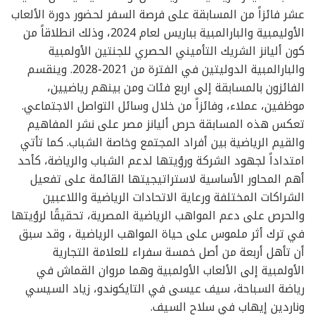
عشر فائزاً من المسابقة على فرصة السفر لحضور دورة الألعاب
الأوليمبية والبارالمبية بباريس لعام 2024، وذلك انطلاقاً من
كون أليانز الشريك التأميني الحصري للجنتين الأولمبية
والبارالمبية الدوليتين في الفترة من 2021-2028. وينقسم
الفائزون بالمسابقة إلى اربع فئات ومن بينهم رياضيين،
موظفين، عملاء، وفائزاً من خلال وسائل التواصل الاجتماعي.
تعكس هذه المسابقة حرص أليانز مصر على نشر المفاهيم
والقيم الرياضية بين أفراد المجتمع وخاصة الشباب. كما تأتي
امتداداً لجهود الشركة ورؤيتها لدعم الشباب والرياضة، كأحد
أهم المحاور الأساسية لاستراتيجيتها القائمة على تفعيل
الشراكات المختلفة ورعاية الاتحادات الرياضية واللاعبين
والحرص على دعم المواهب الرياضية المصرية، تحقيقًا لرؤيتها
في ترك أثر ملموس على حياة المواهب الرياضية ، وقد سبق
أن تأهل أربعة من أصل خمسة سفراء للعلامة التجارية
الأولمبية إلى الألعاب الأولمبية وهما مروان القماش في
رياضة السباحة، سيف عيسى في التايكوندو، زياد السيسي
وناردين إيهاب في سلاح السيف.