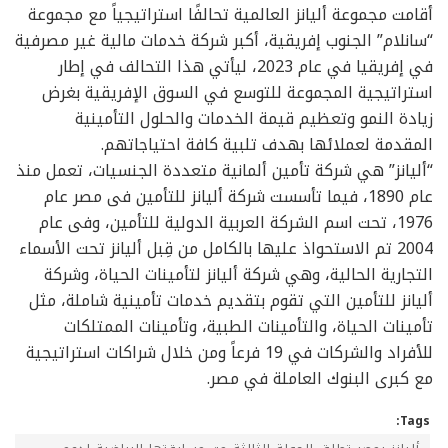
أقامت مجموعة أليانز العالمية تحالفًا استراتيجياً مع مجموعة
“سانلام” الجنوب إفريقية، أكبر شركة خدمات مالية غير مصرفية
في إفريقيا في عام 2023، ليأتي هذا التحالف في إطار
استراتيجية المجموعة للتوسع في السوق الإفريقية بغرض
زيادة النمو وتعظيم قيمة الخدمات والحلول التأمينية
المقدمة لعملائها بهدف تلبية كافة احتياجاتهم.
“أليانز” هي شركة تأمين ألمانية متعددة الجنسيات، تعمل منذ
عام 1890، فيما تأسست شركة أليانز للتأمين فى مصر عام
1976، تحت اسم الشركة العربية الدولية للتأمين، وفى عام
2004 تم الاستحواذ عليها بالكامل من قِبل أليانز تحت الأسماء
التجارية الحالية، وهي شركة أليانز لتأمينات الحياة، وشركة
أليانز للتأمين التي تقوم بتقديم خدمات تأمينية شاملة، مثل
تأمينات الحياة، والتأمينات الطبية، وتأمينات الممتلكات
للأفراد والشركات في 19 فرعاً ومن خلال شراكات استراتيجية
مع كبرى البنوك العاملة في مصر.
Tags: