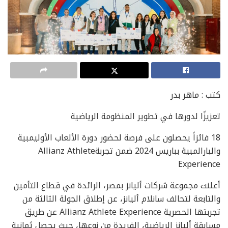
كتب : ماهر بدر
تعزيزًا لدورها في تطوير المنظومة الرياضية
18 فائزاً يحصلون على فرصة لحضور دورة الألعاب الأوليمبية
والبارالمبية بباريس 2024 ضمن تجربةAllianz Athlete
Experience
أعلنت مجموعة شركات أليانز بمصر، الرائدة في قطاع التأمين
والتابعة لتحالف سانلام أليانز، عن إطلاق الجولة الثالثة من
تجربتها الحصرية Allianz Athlete Experience عن طريق
مسابقة أليانز الرياضية، الفريدة من نوعها، حيث يحصل ثمانية