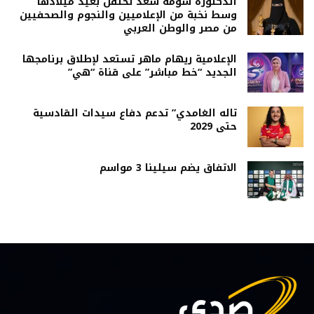
الدكتورة سومة سعد تحتفل بعيد ميلادها
وسط نخبة من الإعلاميين والنجوم والصحفيين
من مصر والوطن العربي
الإعلامية ريهام ماهر تستعد لإطلاق برنامجها
الجديد “خط مباشر” على قناة “هي”
تاله الغامدي” تدعم دفاع سيدات القادسية
حتى 2029
الاتفاق يضم سيلينا 3 مواسم