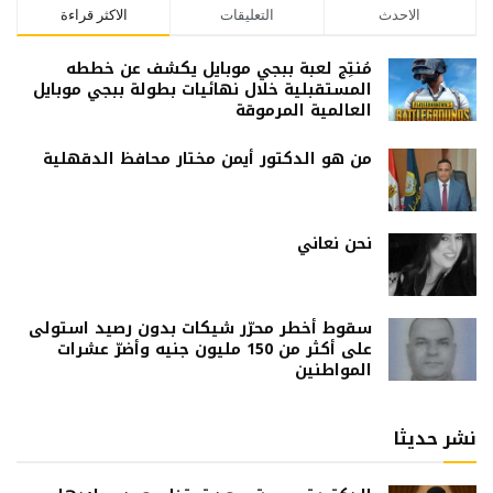
الاحدث
التعليقات
الاكثر قراءة
مُنتِج لعبة ببجي موبايل يكشف عن خططه
المستقبلية خلال نهائيات بطولة ببجي موبايل
العالمية المرموقة
من هو الدكتور أيمن مختار محافظ الدقهلية
نحن نعاني
سقوط أخطر محرّر شيكات بدون رصيد استولى
على أكثر من 150 مليون جنيه وأضرّ عشرات
المواطنين
نشر حديثا