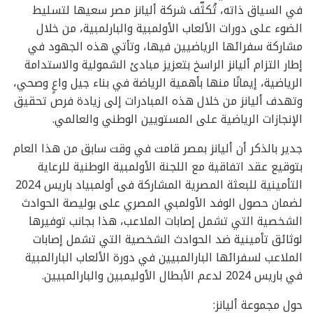
في السياق ذاته، تُكثّف شركة أليانز مصر سعيها لتسليط
الضوء على دورات الألعاب الأولمبية والبارلمبية، من خلال
مشاركة سفرائها الرياضيين فيها، وتأتي هذه الجهود في
إطار التزام أليانز الراسخ بتعزيز مبادئ الشمولية والاستدامة
الرياضية، إيمانًا منها بأهمية الرياضة في بناء جيل واعٍ وصحي،
وتهدف أليانز من خلال هذه المبادرات إلى زيادة فرص تحقيق
الإنجازات الرياضية على المستويين الوطني والعالمي.
جدير بالذكر أن أليانز بمصر قامت في وقت سابق من هذا العام
بتوقيع عقد اتفاقية مع اللجنة الأولمبية الوطنية للرعاية
التأمينية للبعثة المصرية المشاركة فى أولمبياد باريس 2024
لضمان حصول الوفد الأولمبي المصري على بوليصة الحوادث
الشخصية التي تشمل إصابات الملاعب، هذا بجانب توفيرها
لوثائق تأمينية ضد الحوادث الشخصية التي تشمل إصابات
الملاعب لسفرائها البارالمبيين في دورة الألعاب البارالمبية
في باريس 2024 لدعم الأبطال الأوليمبين والبارالمبيين.
حول مجموعة أليانز: