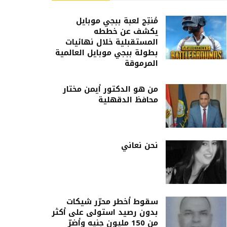
مُنتِج لعبة ببجي موبايل
يكشف عن خططه
المستقبلية خلال نهائيات
بطولة ببجي موبايل العالمية
المرموقة
من هو الدكتور أيمن مختار
محافظ الدقهلية
نحن نعاني
سقوط أخطر محرّر شيكات
بدون رصيد استولى على أكثر
من 150 مليون جنيه وأضرّ