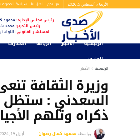
من نحن
اتصل بنا
سياسة الخصوصي
الأربعاء, أغسطس 5, 2026
رئيس مجلس الإدارة:
محمود كم
رئيس التحرير:
محمد شا
المستشار القانوني:
اللواء أ
الرئيسية
الأخبار
الرياضة
العقارات
المزيد
الرئيسية
الأخبار
وزيرة الثقافة تنعى
السعدني : ستظل أعم
ذكراه وتُلهم الأجيا
محمود كمال رضوان
أبريل 19, 2024
بواسطة