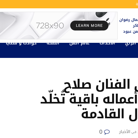
ة
ال رضوان
كر
يمن عبود
الرأي
الأحداث
عالم الفن
الصحة
حوادث و قضايا
 الفنان صلاح
اله باقية تُخلّد
ل القادمة
0
الأخبار
في