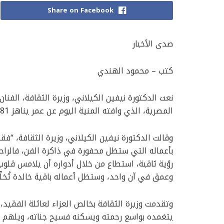
Share on Facebook
صدى الأخبار
كتب – محمود الهندي
نعت الدكتورة نيفين الكيلاني، وزيرة الثقافة، الفنان
المصرية، الذي وافته المنية اليوم عن عمر يناهز 81 عامًا .
وقالت الدكتورة نيفين الكيلاني، وزيرة الثقافة، “ف
بأعماله التي ستظل محفورة في ذاكرة الفن، فالراحل ل
رؤية ثاقبة، استطاع من خلال أدواره أن يلامس قلوب
وعمق في آن واحد، وستظل أعماله باقية خالدة تُخلّد 
وتقدمت وزيرة الثقافة بخالص العزاء لعائلة الفقيد،
يتغمده بواسع رحمته ويسكنه فسيح جناته، ويلهم أه