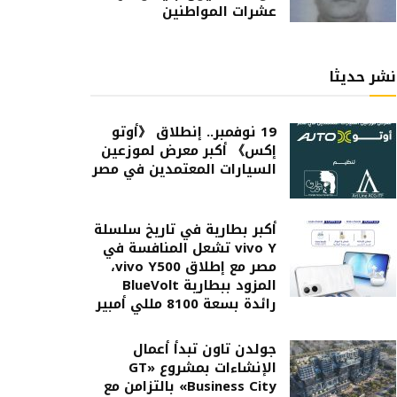
عشرات المواطنين
نشر حديثا
19 نوفمبر.. إنطلاق 《أوتو
إكس》 أكبر معرض لموزعين
السيارات المعتمدين في مصر
أكبر بطارية في تاريخ سلسلة
vivo Y تشعل المنافسة في
مصر مع إطلاق vivo Y500،
المزود ببطارية BlueVolt
رائدة بسعة 8100 مللي أمبير
جولدن تاون تبدأ أعمال
الإنشاءات بمشروع «GT
Business City» بالتزامن مع