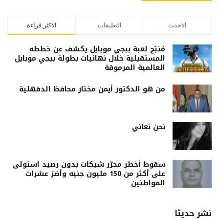
الاحدث
التعليقات
الاكثر قراءة
مُنتِج لعبة ببجي موبايل يكشف عن خططه
المستقبلية خلال نهائيات بطولة ببجي موبايل
العالمية المرموقة
من هو الدكتور أيمن مختار محافظ الدقهلية
نحن نعاني
سقوط أخطر محرّر شيكات بدون رصيد استولى
على أكثر من 150 مليون جنيه وأضرّ عشرات
المواطنين
نشر حديثا