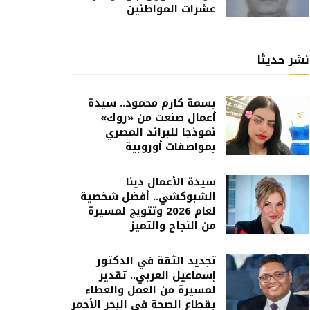
عشرات المواطنين
نشر حديثا
بسمة كارم محمود.. سيدة
أعمال صنعت من «روك»
نموذجا للبراند المصري
بمواصفات أوروبية
سيدة الأعمال دينا
الشبوكشي.. أفضل شخصية
لعام 2026 وتتويج لمسيرة
من النجاح والتميز
تجديد الثقة في الدكتور
إسماعيل العربي.. تقدير
لمسيرة من العمل والعطاء
بقطاع الصحة في البحر الأحمر