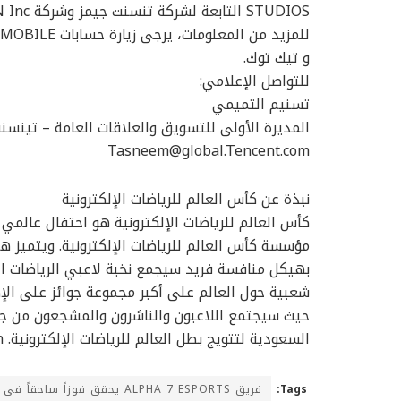
STUDIOS التابعة لشركة تنسنت جيمز وشركة KRAFTON Inc.
و تيك توك.
للتواصل الإعلامي:
تسنيم التميمي
المديرة الأولى للتسويق والعلاقات العامة – تينس
Tasneem@global.Tencent.com
نبذة عن كأس العالم للرياضات الإلكترونية
كأس العالم للرياضات الإلكترونية هو احتفال عالمي 
مؤسسة كأس العالم للرياضات الإلكترونية. ويتميز هذ
بهيكل منافسة فريد سيجمع نخبة لاعبي الرياضات الإ
حيث سيجتمع اللاعبون والناشرون والمشجعون من جميع
السعودية لتتويج بطل العالم للرياضات الإلكترونية. https://esportsworldcup.com/en
فريق ALPHA 7 ESPORTS يحقق فوزاً ساحقاً في البطولة الافتتاحية لكأس عالم ببجي موبايل 2024
Tags: