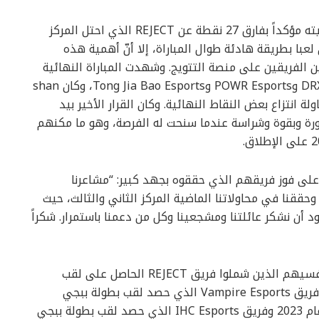
وبدا فوز Alpha 7 Esports مع اقتراب اليوم من نهايته مؤكداً بفارق 27 نقطة عن REJECT الذي احتل المركز
لعبا بطريقة هادئة طوال المباراة، إلا أنّ أهمية هذه
الفريقين على منصة التتويج. وشهدت المباراة النهائية
العديد من الأحداث وسط معارك نارية محتدمة بين DRX وPOWR Esports وTong Jia Bao Esports، وكان shan
 في محاولة انتزاع بعض النقاط النهائية. وكان القرار الأخير بيد
هدوء عند الضرورة وبقوة وشراسة عندما سنحت له الفرصة، وهو ما مكنهم
 Alpha 7 Esports في تعليقه على فوز فريقهم الذي حققوه بجهد كبير: “مشاعرنا
حققنا في محاولاتنا الماضية المركز الثاني والثالث، حيث
ونود أن نشكر عائلتنا ومشجعينا وكل من دعمنا باستمرار. شكراً
تفوق فريق Alpha 7 Esports بفضل فوزه على منافسيهم الذين شملوا فريق REJECT الحاصل على لقب
بطولة ببجي موبايل العالمية المفتوحة لعام 2024 وفريق Vampire Esports الذي حصد لقب بطولة ببجي
موبايل العالمية القائمة على الدعوة (PMWI) في عام 2023 وفريق IHC Esports الذي حصد لقب بطولة ببجي