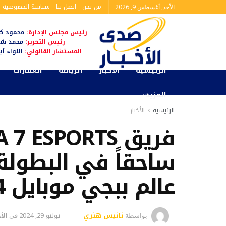
من نحن
اتصل بنا
سياسة الخصوصية
الأحد, أغسطس 9, 2026
رئيس مجلس الإدارة:
محمود كم
رئيس التحرير:
محمد شا
المستشار القانوني:
اللواء أ
الرئيسية
الأخبار
الرياضة
العقارات
المزيد
الرئيسية
الأخبار
ساحقاً في البطولة
عالم ببجي موبايل 2024
نانيس هنري
يوليو 29, 2024
الأ
بواسطة
في