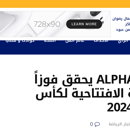
ال رضوان
كر
يمن عبود
الرأي
الأحداث
عالم الفن
الصحة
حوادث و قضايا
فريق ALPHA 7 ESPORTS يحقق فوزاً
 الافتتاحية لكأس
0
خبار
الرياضة
,