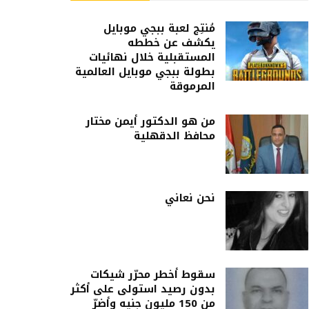
مُنتِج لعبة ببجي موبايل
يكشف عن خططه
المستقبلية خلال نهائيات
بطولة ببجي موبايل العالمية
المرموقة
من هو الدكتور أيمن مختار
محافظ الدقهلية
نحن نعاني
سقوط أخطر محرّر شيكات
بدون رصيد استولى على أكثر
من 150 مليون جنيه وأضرّ