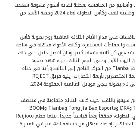
دريب وأسابيع من المنافسة بعطلة نهاية أسبوع مشوقة شهدت
صعود الفريق البرازيلي إلى قمة قائمة المتصدرين، وكسبه للقب وكأس البطولة لعام 2024 وحصة الأسد من
افسات على مدار الأيام الثلاثة الماضية روح بطولة كأس
عبر الأرقام القياسية والمفاجآت المستمرة. وكانت الأجواء مذهلة في ساحة
المشجعون كل ثانية بشغف كبير. وكان أفضل دليل على ذلك
اليوم الأول وحتى اليوم الثالث، حيث شهد صعود
Vampire Esports من المركز الأخير إلى السابع، وقفز Tianba من المركز الثامن إلى الثالث. ورأينا في ختام
اليوم الثاني تمركز Alpha 7 Esports في صدارة قائمة المتصدرين بأربعة انتصارات، يليه فريق REJECT
ج بطولة ببجي موبايل العالمية المفتوحة 2024.
من سيفوز باللقب، حيث كانت النتائج متفاوتة في منتصف
جدول المباريات مع تنافس فرق مثل Talon Esports وDRX وTong Jia Bao Esports وTianba وBOOM
Esports. وحقق Alpha 7 Esports فوزه الخامس في البطولة، محققاً رقماً قياسياً جديداً، بينما حطم Reijioco
من REJECT الرقم القياسي في مباراة أخرى وأذهل الجماهير بإقصاء مذهل من مسافة 420 متر في المباراة