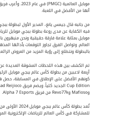
أنها من الأفضل في اللعبة.
من جانبه قال جيمس يانغ، المدير الأول لبطولة ببجي مو
فيه الكفاية عن مدى روعة بطولة ببجي موبايل للرياض
موبايل بمثابة علامة فارقة حقيقية ونحن منبهرون 
العالم. وتواصل الفرق تجاوز التوقعات بأدائها المذ
بالبطولة ونتطلع إلى رؤية المزيد من العروض الرائ
وMafioso وRevo77k من فريق Alpha 7 Esports.
تُعد بطولة كأس ع
للمشاركة في كأس العالم للرياضات الإلكترونية ال