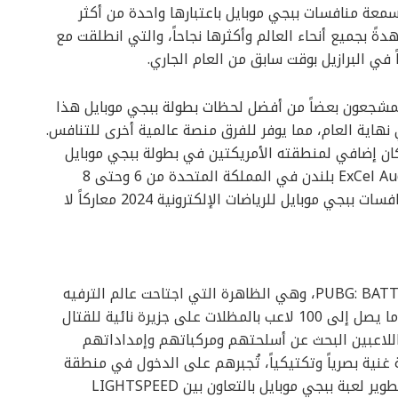
عة منافسات ببجي موبايل باعتبارها واحدة من أكثر
دةً بجميع أنحاء العالم وأكثرها نجاحاً، والتي انطلقت مع
 في البرازيل بوقت سابق من العام الجاري.
لمشجعون بعضاً من أفضل لحظات بطولة ببجي موبايل هذا
 تقترب بطولة ببجي موبايل العالمية 2024 في نهاية العام، مما يوفر للفرق منصة عالمية أخرى للتنافس.
حصل فريق Alpha 7 Esports على مكان إضافي لمنطقته الأمريكتين في بطولة ببجي موبايل
العالمية PMGC 2024، والتي ستقام في ExCel Auditorium بلندن في المملكة المتحدة من 6 وحتى 8
ديسمبر. وستقدم هذه البطولة النهائية لتقويم منافسات ببجي موبايل للرياضات الإلكترونية 2024 معاركاً لا
استُلهمت لعبة PUBG MOBILE من PUBG: BATTLEGROUNDS، وهي الظاهرة التي اجتاحت عالم الترفيه
التفاعلي في عام 2017. وتدور أحداثها حول هبوط ما يصل إلى 100 لاعب بالمظلات على جزيرة نائية للقتال
اللاعبين البحث عن أسلحتهم ومركباتهم وإمداداتهم
غنية بصرياً وتكتيكياً، تُجبرهم على الدخول في منطقة
لعب تتقلص مساحتها حتى انتهاء كل مباراة. وتم تطوير لعبة ببجي موبايل بالتعاون بين LIGHTSPEED