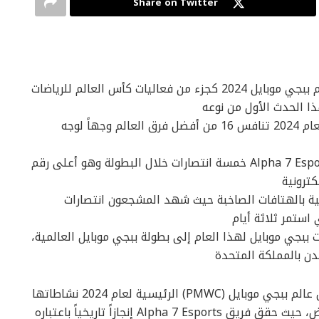
Share on Twitter
● تتويج فريق Alpha 7 Esports بطلاً في كأس عالم ببجي موبايل 2024 كجزء من فعاليات كأس العالم للرياضات
ذا الحدث الأول من نوعه
● شهدت بطولة كأس عالم ببجي موبايل الرئيسية لعام 2024 تنافس 16 من أفضل فرق العالم وجهاً لوجه
● تضمن الحدث أرقاماً قياسية، حيث حقق فريق Alpha 7 Esports خمسة انتصارات خلال البطولة وهو أعلى رقم
كترونية
نية بالهتافات الصاخبة حيث شهد المشجعون انتصارات
استمر ثلاثة أيام
بجي موبايل لهذا العام إلى بطولة ببجي موبايل العالمية،
ن بالمملكة المتحدة
القاهره، مصر – 29 يوليو 2024: اختتمت بطولة كأس عالم ببجي موبايل (PMWC) الرئيسية لعام 2024 نشاطاتها
كجزء من كأس العالم للرياضات الإلكترونية في الرياض، حيث حقق فريق Alpha 7 Esports إنجازاً تاريخياً باعتباره