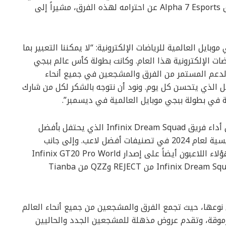
موبايل العالمية (PMGC) في عام 2023. وأعرب فريق Alpha 7 Esports عن احترامه لهذه الفرق، مشيراً إلى
بايل العالمية للرياضات الإلكترونية: “لا يمكننا التعبير بما
ات الإلكترونية هذا العام. وكانت بطولة كأس عالم ببجي
بالدعم المستمر من الفرق والمشجعين في جميع أنحاء
هل الذي يتحسن كل يوم. ونود أن نتوجه بالشكر لكل من شارك
عة في بطولة ببجي موبايل العالمية في ديسمبر”.
تم الكشف بين هذه اللحظات المشوقة العديدة عن أداء فريق Infinix Dream Squad الذي يحتفل بأفضل
أربعة لاعبين من بطولة كأس عالم ببجي موبايل الرئيسية لعام 2024 في تصنيفات أفضل لاعب. وإلى جانب
كونهم الأفضل على الإطلاق في المسابقة، حصل هؤلاء اللاعبون أيضاً على إصدار Infinix GT20 Pro World
Cup Edition الجديد كلياً. ويضم فريق Infinix Dream Squad Reijioco من REJECT وQZZ من Tianba
الم ببجي موبايل 2024 الأولى من نوعها، حيث تجمع الفرق والمشجعين من جميع أنحاء العالم
مرموقة، وتقدم عروض مذهلة للمشجعين الجدد والحاليين