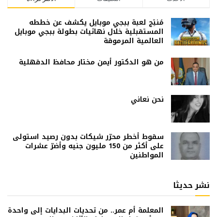
مُنتِج لعبة ببجي موبايل يكشف عن خططه
المستقبلية خلال نهائيات بطولة ببجي موبايل
العالمية المرموقة
من هو الدكتور أيمن مختار محافظ الدقهلية
نحن نعاني
سقوط أخطر محرّر شيكات بدون رصيد استولى
على أكثر من 150 مليون جنيه وأضرّ عشرات
المواطنين
نشر حديثا
المعلمة أم عمر.. من تحديات البدايات إلى واحدة