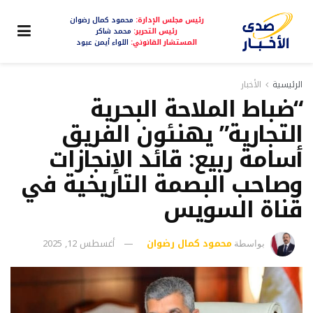
رئيس مجلس الإدارة:
محمود كمال رضوان
رئيس التحرير:
محمد شاكر
المستشار القانوني:
اللواء أيمن عبود
الرئيسية
الأخبار
“ضباط الملاحة البحرية
التجارية” يهنئون الفريق
أسامة ربيع: قائد الإنجازات
وصاحب البصمة التاريخية في
قناة السويس
محمود كمال رضوان
أغسطس 12, 2025
بواسطة