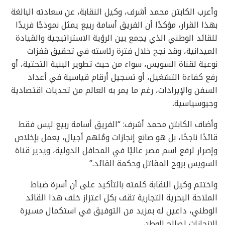
وأعرب الكابتن محمد أشرف، وكيل النقابة، عن سعادته البالغة
بهذا القرار، مؤكدًا أن الفريق أسامة ربيع يمثل نموذجًا فريدًا
للقائد الوطني الذي يجمع بين الرؤية الاستراتيجية والقيادة
الميدانية، وقد نجح خلال فترة رئاسته في تحقيق قفزات
نوعية لقناة السويس، سواء من حيث تطوير البنية التحتية، أو
رفع كفاءة التشغيل، أو تسجيل أرقام قياسية في أعداد
السفن والإيرادات، رغم ما يمر به العالم من تحديات اقتصادية
وجيوسياسية.
وأضاف الكابتن محمد أشرف: “الفريق أسامة ربيع ليس فقط
قائدًا ناجحًا، بل هو صانع إنجازات ومُلهم أجيال، يعمل بإخلاص
وإصرار لرفع اسم مصر عاليًا في المحافل الدولية، ويدير قناة
السويس بروح المقاتل وحكمة القائد.”
واختتم وكيل النقابة كلمته بالتأكيد على أن أسرة ضباط
الملاحة البحرية التجارية تقف بكل اعتزاز خلف هذا القائد
الوطني، داعين له بمزيد من التوفيق في استكمال مسيرة
الإنجازات لصالح الوطن