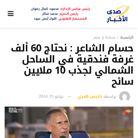
رئيس مجلس الإدارة:
محمود كمال رضوان
رئيس التحرير:
محمد شاكر
المستشار القانوني:
اللواء أيمن عبود
الرئيسية
سياحة و سفر
حسام الشاعر : نحتاج 60 ألف
غرفة فندقية في الساحل
الشمالي لجذب 10 ملايين
سائح
نانيس هنري
يوليو 15, 2024
بواسطة