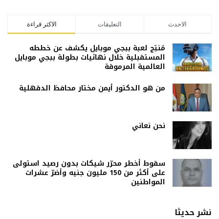
الاحدث
التعليقات
الاكثر قراءة
مُنتِج لعبة ببجي موبايل يكشف عن خططه
المستقبلية خلال نهائيات بطولة ببجي موبايل
العالمية المرموقة
من هو الدكتور أيمن مختار محافظ الدقهلية
نحن نعاني
سقوط أخطر محرّر شيكات بدون رصيد استولى
على أكثر من 150 مليون جنيه وأضرّ عشرات
المواطنين
نشر حديثا