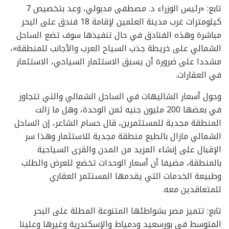
تابع: «رئيس الوزراء د. مصطفى مدبولي، وعد بتخصيص 7
كيلومترات غرب مدينة العلمين لإقامة 18 فندق على البحر
مباشرة وهذه الفنادق في حال تنفيذها سوف تضع الساحل
الشمالي على خريطة جذب السياح العرب والأجانب للمنطقة»،
مشددا على ضرورة أن يسبق الاستثمار السياحي، الاستثمار
في العقارات.
وحول أسعار الشاليهات في الساحل الشمالي والتي تتجاوز
في بعضها 200 مليون جنيه ثمن الوحدة، وهل ما زالت
المنطقة مجدية للمستثمرين، قال حسام الشاعر، إن الساحل
الشمالي مازال بالطبع منطقة مجدية للاستثمار وهذا سر
الإقبال على إنشاء المزيد من المدن والقرى السياحية
بالمنطقة، مضيفا أن أسعار الوحدات تخضع للعرض والطلب
وطبيعة الخدمات التي يقدمها المستثمر العقاري
للمتعاقدين معه.
تابع: تتميز مصر بشواطئها المتنوعة المطلة على البحر
المتوسط في بورسعيد ودمياط والإسكندرية وغيرها وعلينا