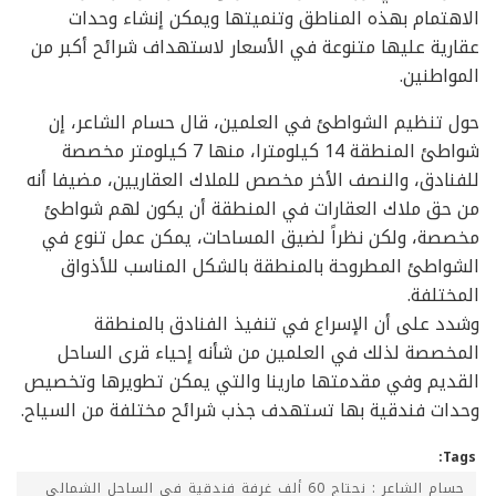
الاهتمام بهذه المناطق وتنميتها ويمكن إنشاء وحدات
عقارية عليها متنوعة في الأسعار لاستهداف شرائح أكبر من
المواطنين.
حول تنظيم الشواطئ في العلمين، قال حسام الشاعر، إن
شواطئ المنطقة 14 كيلومترا، منها 7 كيلومتر مخصصة
للفنادق، والنصف الأخر مخصص للملاك العقاريين، مضيفا أنه
من حق ملاك العقارات في المنطقة أن يكون لهم شواطئ
مخصصة، ولكن نظراً لضيق المساحات، يمكن عمل تنوع في
الشواطئ المطروحة بالمنطقة بالشكل المناسب للأذواق
المختلفة.
وشدد على أن الإسراع في تنفيذ الفنادق بالمنطقة
المخصصة لذلك في العلمين من شأنه إحياء قرى الساحل
القديم وفي مقدمتها مارينا والتي يمكن تطويرها وتخصيص
وحدات فندقية بها تستهدف جذب شرائح مختلفة من السياح.
Tags:
حسام الشاعر : نحتاج 60 ألف غرفة فندقية في الساحل الشمالي