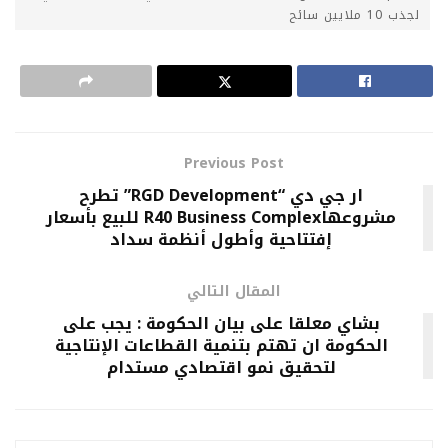
لجذب 10 ملايين سائح
Previous Post
ار جي دي “RGD Development” تطرح
مشروعهاR40 Business Complex للبيع بأسعار
إفتتاحية وأطول أنظمة سداد
المقال التالي
بشاي معلقا على بيان الحكومة : يجب على
الحكومة ان تهتم بتنمية القطاعات الإنتاجية
لتحقيق نمو اقتصادي مستدام