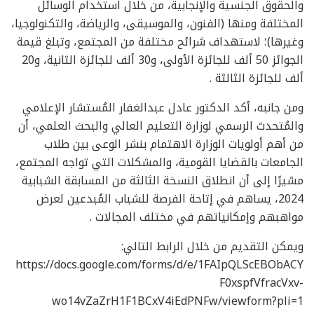
والحقوق الجنسية والإنجابية، من خلال استخدام الوسائل
المختلفة ومنها (الفنون، والموسيقى، والرياضة، والتكنولوجيا،
وغيرها)؛ لاستهداف شرائح مختلفة من المجتمع، وتبلغ قيمة
الجوائز 50 ألف للجائزة الأولى، و30 ألف للجائزة الثانية، و20
ألف للجائزة الثالثة .
ومن جانبه، أكد الدكتور عادل عبدالغفار المُستشار الإعلامي
والمُتحدث الرسمي لوزارة التعليم العالي والبحث العلمي، أن
من أهم أولويات الوزارة الاهتمام بنشر الوعى بين طلاب
الجامعات بالقضايا القومية، والمشكلات التي تواجه المجتمع،
مشيرًا إلى أن انطلاق النسخة الثالثة من المسابقة الشبابية
2024، يساهم في إتاحة الفرصة للشباب المُبدعين لعرض
مواهبهم وإمكانياتهم في مختلف المجالات .
ويمكن التقديم من خلال الرابط التالي:
https://docs.google.com/forms/d/e/1FAIpQLScEBObACY
F0xspfVfracVxv-
wo14vZaZrH1F1BCxV4iEdPNFw/viewform?pli=1