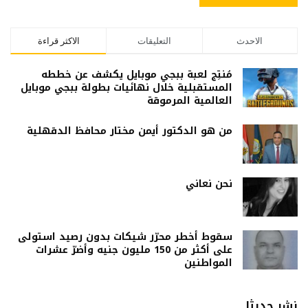
الاحدث
التعليقات
الاكثر قراءة
مُنتِج لعبة ببجي موبايل يكشف عن خططه
المستقبلية خلال نهائيات بطولة ببجي موبايل
العالمية المرموقة
من هو الدكتور أيمن مختار محافظ الدقهلية
نحن نعاني
سقوط أخطر محرّر شيكات بدون رصيد استولى
على أكثر من 150 مليون جنيه وأضرّ عشرات
المواطنين
نشر حديثا